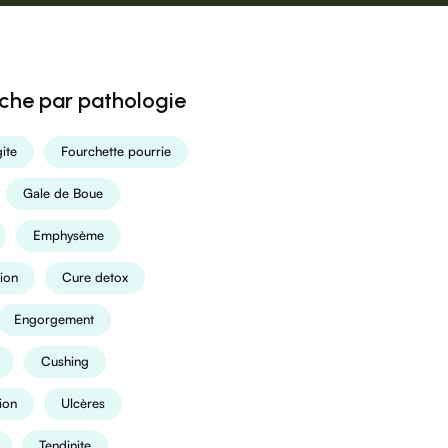
che par pathologie
ite
Fourchette pourrie
Gale de Boue
Emphysème
ion
Cure detox
Engorgement
Cushing
ion
Ulcères
Tendinite