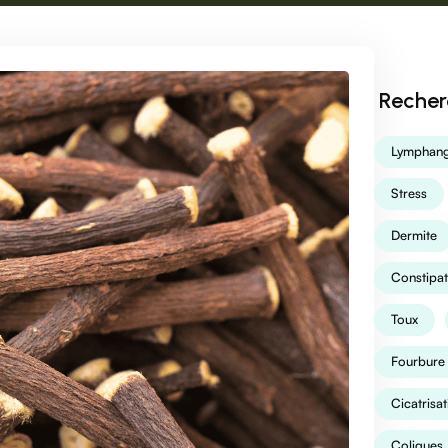
Recher
Lymphang
Stress
Dermite
Constipat
Toux
Fourbure
Cicatrisat
Coliques