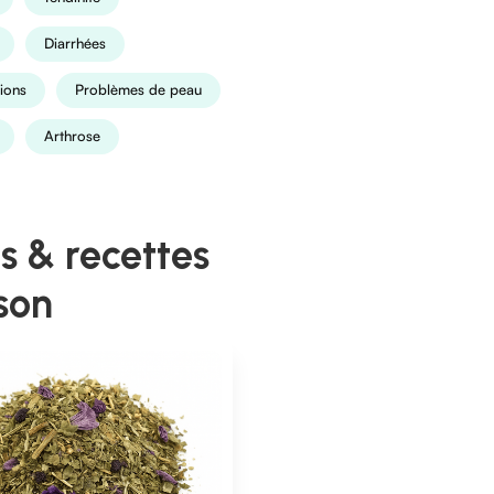
Diarrhées
ions
Problèmes de peau
Arthrose
s & recettes
son