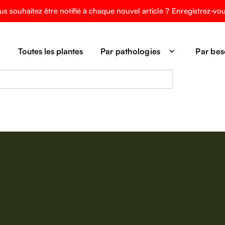
us souhaitez être notifié à chaque nouvel article ?
Enregistrez-vo
Toutes les plantes
Par pathologies
Par bes