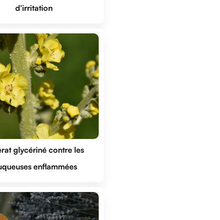
d'irritation
at glycériné contre les 
queuses enflammées