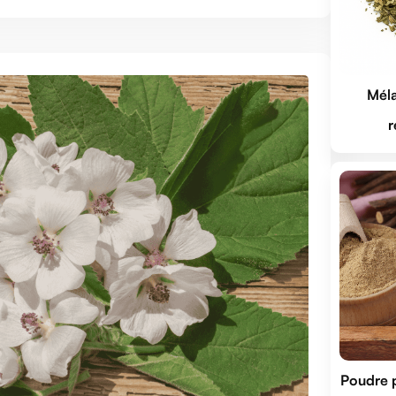
Méla
r
Poudre p