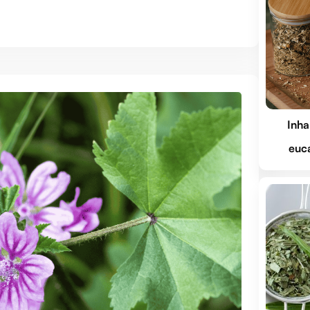
Inha
euca