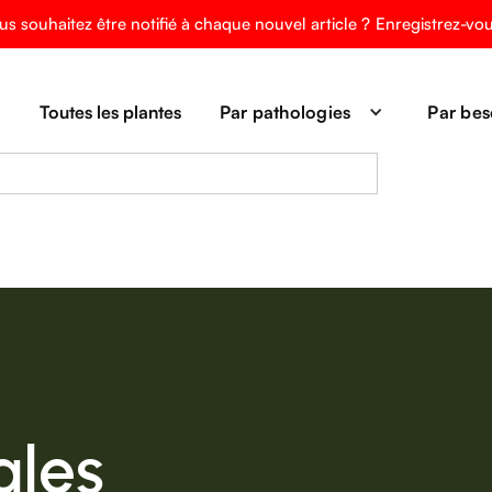
us souhaitez être notifié à chaque nouvel article ?
Enregistrez-vo
Toutes les plantes
Par pathologies
Par bes
ales