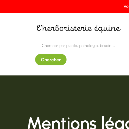
Vo
Mentions lég