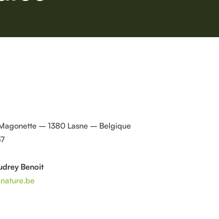
s Magonette – 1380 Lasne – Belgique
67
udrey Benoit
nature.be