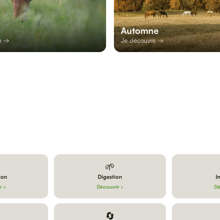
Automne
e →
Je découvre →
🌱
ion
Digestion
I
r ›
Découvrir ›
Dé
🔄