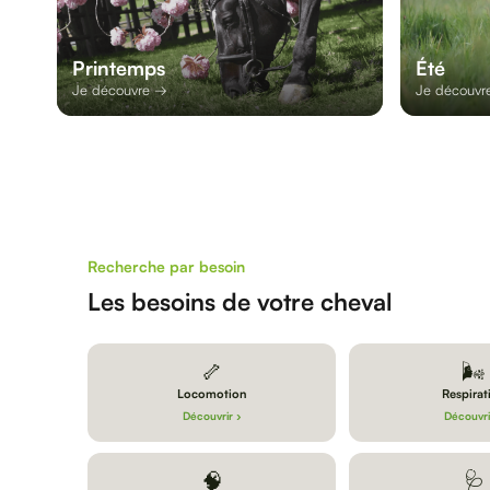
Printemps
Été
Je découvre →
Je découvr
Recherche par besoin
Les besoins de votre cheval
🦴
🌬️
Locomotion
Respirat
Découvrir ›
Découvri
🧠
🩺