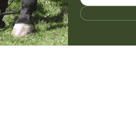
ur
Mieux connaître la maladi
et compléments alimentair
se
soulager et améliorer le