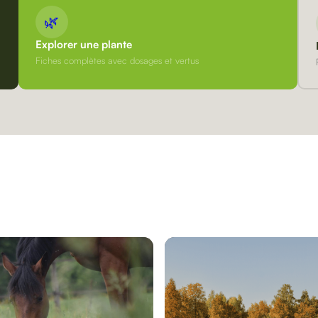
🌿
Explorer une plante
Fiches complètes avec dosages et vertus