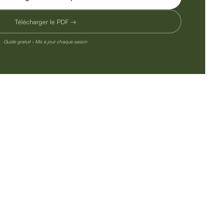
Télécharger le PDF →
Guide gratuit · Mis à jour chaque saison
e, ainsi que les plantes
es aidant à prévenir,
 bien-être des chevaux