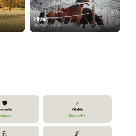
Hiver
Je découvre →
🛡️
⚡
mmunité
Vitalité
couvrir ›
Découvrir ›
💪
🦵