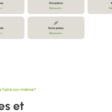
eau
Circulation
r ›
Découvrir ›
Dé
🩹
eds
Soins plaies
r ›
Découvrir ›
 à faire soi-même?
es et