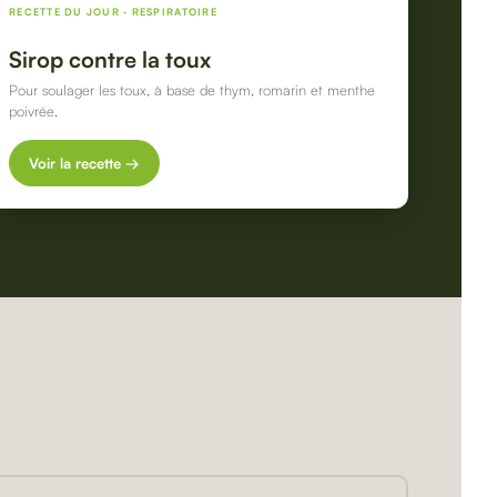
RECETTE DU JOUR · RESPIRATOIRE
Sirop contre la toux
Pour soulager les toux, à base de thym, romarin et menthe
poivrée.
Voir la recette →