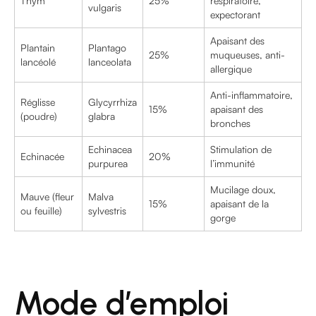
Thym
25%
respiratoire,
vulgaris
expectorant
Apaisant des
Plantain
Plantago
25%
muqueuses, anti-
lancéolé
lanceolata
allergique
Anti-inflammatoire,
Réglisse
Glycyrrhiza
15%
apaisant des
(poudre)
glabra
bronches
Echinacea
Stimulation de
Echinacée
20%
purpurea
l’immunité
Mucilage doux,
Mauve (fleur
Malva
15%
apaisant de la
ou feuille)
sylvestris
gorge
Mode d’emploi