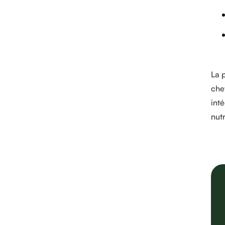
La 
che
int
nut