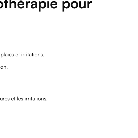
othérapie pour
laies et irritations.
ion.
res et les irritations.