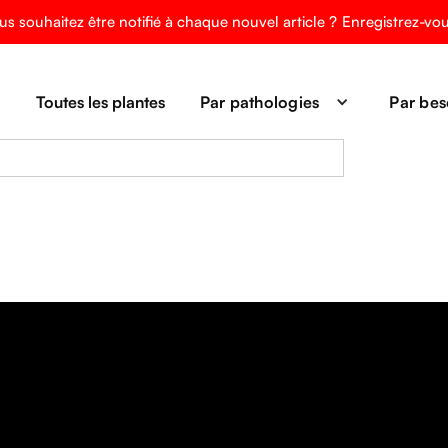
us souhaitez être notifié à chaque nouvel article ?
Enregistrez-vo
Toutes les plantes
Par pathologies
Par bes