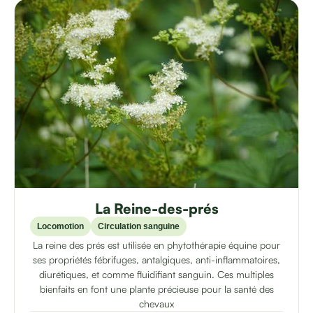
La Reine-des-prés
Locomotion
Circulation sanguine
La reine des prés est utilisée en phytothérapie équine pour
ses propriétés fébrifuges, antalgiques, anti-inflammatoires,
diurétiques, et comme fluidifiant sanguin. Ces multiples
bienfaits en font une plante précieuse pour la santé des
chevaux​