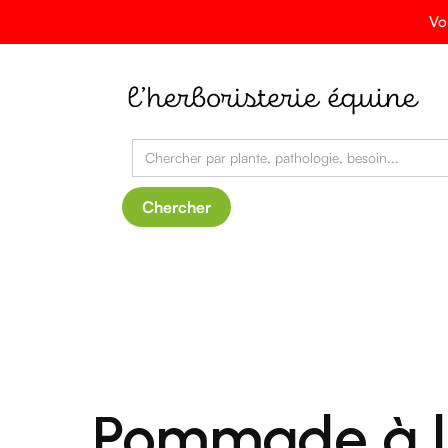
Vo
Pommade à la 