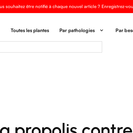
us souhaitez être notifié à chaque nouvel article ?
Enregistrez-vo
Toutes les plantes
Par pathologies
Par bes
propolis contre 