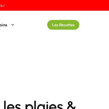
us
oins
Les Recettes
les plaies &