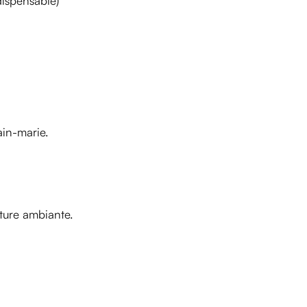
ispensable)
ain-marie.
ature ambiante.