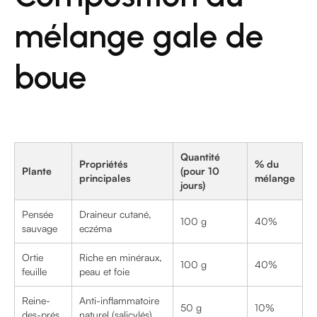
mélange gale de
boue
Quantité
Propriétés
% du
Plante
(pour 10
principales
mélange
jours)
Pensée
Draineur cutané,
100 g
40%
sauvage
eczéma
Ortie
Riche en minéraux,
100 g
40%
feuille
peau et foie
Reine-
Anti-inflammatoire
50 g
10%
des-prés
naturel (salicylés)