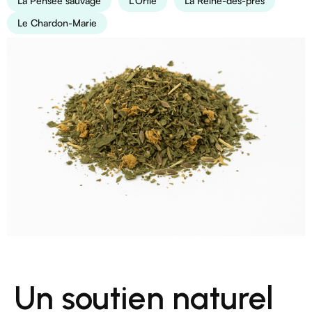
La Pensée sauvage
L’Ortie
La Reine-des-prés
Le Chardon-Marie
Un soutien naturel