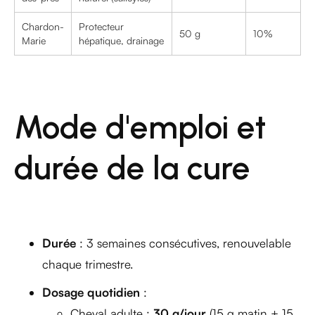
Chardon-
Protecteur
50 g
10%
Marie
hépatique, drainage
Mode d'emploi et
durée de la cure
Durée
: 3 semaines consécutives, renouvelable
chaque trimestre.
Dosage quotidien
:
Cheval adulte :
30 g/jour
(15 g matin + 15