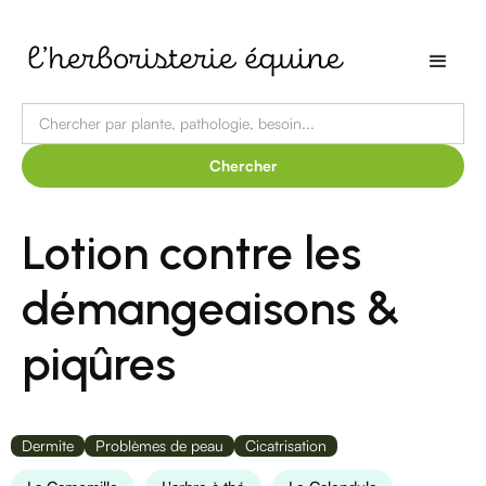
Lotion contre les
démangeaisons &
piqûres
Dermite
Problèmes de peau
Cicatrisation