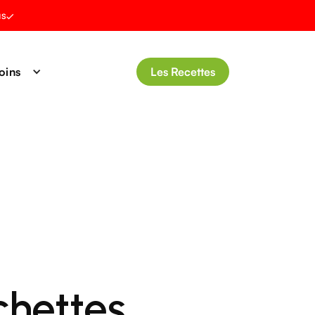
us
oins
Les Recettes
chettes