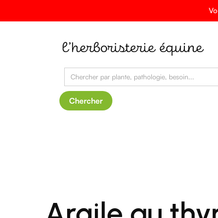
Vo
Argile au thy