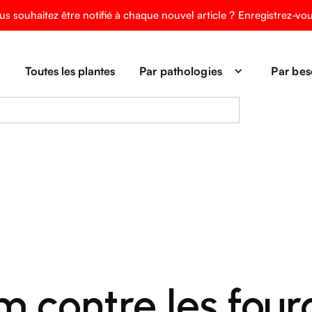
us souhaitez être notifié à chaque nouvel article ?
Enregistrez-vo
Toutes les plantes
Par pathologies
Par bes
m contre les four