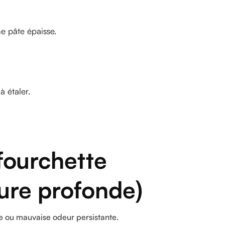
e pâte épaisse.
à étaler.
fourchette
ure profonde)
te ou mauvaise odeur persistante.