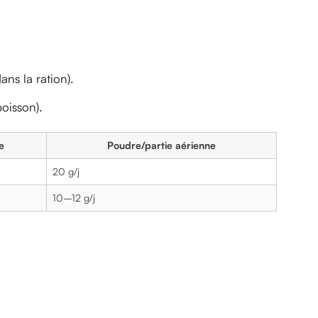
ns la ration).
oisson).
e
Poudre/partie aérienne
20 g/j
10–12 g/j