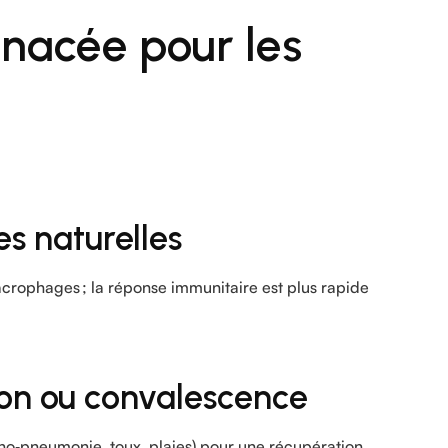
hinacée pour les
s naturelles
crophages ; la réponse immunitaire est plus rapide
ion ou convalescence
ino‑pneumonie, toux, plaies) pour une récupération