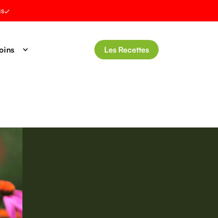
us
oins
Les Recettes