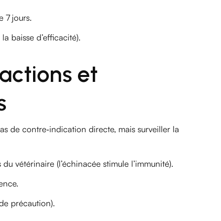
 7 jours.
a baisse d’efficacité).
ractions et
s
as de contre‑indication directe, mais surveiller la
 du vétérinaire (l’échinacée stimule l’immunité).
dence.
de précaution).