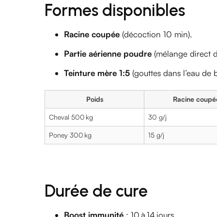
Formes disponibles
Racine coupée
(décoction 10 min).
Partie aérienne poudre
(mélange direct da
Teinture mère 1:5
(gouttes dans l’eau de b
Poids
Racine coupé
Cheval 500 kg
30 g/j
Poney 300 kg
15 g/j
Durée de cure
Boost immunité
: 10 à 14 jours.