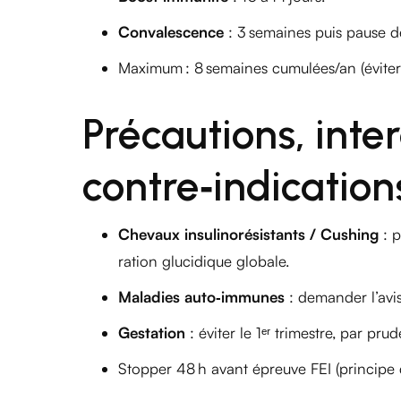
Convalescence
: 3 semaines puis pause de
Maximum : 8 semaines cumulées/an (éviter l
Précautions, inte
contre‑indication
Chevaux insulinorésistants / Cushing
: p
ration glucidique globale.
Maladies auto‑immunes
: demander l’avis
Gestation
: éviter le 1ᵉʳ trimestre, par pru
Stopper 48 h avant épreuve FEI (principe 