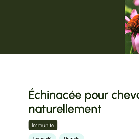
Échinacée pour cheva
naturellement
Immunité
Immunité
Dermite